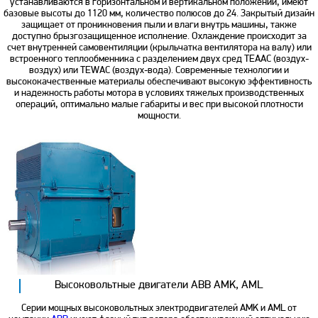
устанавливаются в горизонтальном и вертикальном положении, имеют
базовые высоты до 1120 мм, количество полюсов до 24. Закрытый дизайн
защищает от проникновения пыли и влаги внутрь машины, также
доступно брызгозащищенное исполнение. Охлаждение происходит за
счет внутренней самовентиляции (крыльчатка вентилятора на валу) или
встроенного теплообменника с разделением двух сред TEAAC (воздух-
воздух) или TEWAC (воздух-вода). Современные технологии и
высококачественные материалы обеспечивают высокую эффективность
и надежность работы мотора в условиях тяжелых производственных
операций, оптимально малые габариты и вес при высокой плотности
мощности.
Высоковольтные двигатели ABB AMK, AML
Серии мощных высоковольтных электродвигателей AMK и AML от