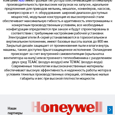
компании
ABB
имеют фазный тип ротора обеспечивающий оптимальную
производительность при высоких нагрузках на запуске, идеальное
предложения для приводов мельниц, мешалок, конвейеров, насосов,
компрессоров и т. п. оборудования. широкий диапазон доступных
мощностей, модульная конструкция из высокопрочной стали
обеспечивает максимальную гибкость и адаптивность электромашины к
конкретным производственным условиям, все необходимые
конфигурации определяются при заказе и будут спроектированы в
соответствии с требуемыми настройками рабочей установки.
Электродвигатели A-серий устанавливаются в горизонтальном и
вертикальном положении, имеют базовые высоты валов до 800 мм.
Закрытый дизайн защищает от проникновения пыли и влаги внутрь
машины, также доступно брызгозащищенное исполнение. Охлаждение
происходит за счет внутренней самовентиляции (крыльчатка
вентилятора на валу) или встроенного теплообменника с разделением
двух сред TEAAC (воздух-воздух) или TEWAC (воздух-вода).
Современные технологии и высококачественные материалы
обеспечивают высокую эффективность и надежность работы мотора в
условиях тяжелых производственных операций, оптимально малые
габариты и вес при высокой плотности мощности.
Наши
партнеры