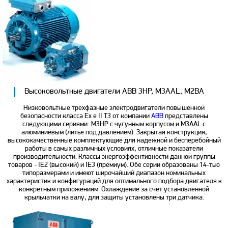
Высоковольтные двигатели ABB 3HP, M3AAL, M2BA
Низковольтные трехфазные электродвигатели повышенной
безопасности класса Ex e II T3 от компании
ABB
представлены
следующими сериями: M3HP с чугунным корпусом и M3AAL с
алюминиевым (литье под давлением). Закрытая конструкция,
высококачественные комплектующие для надежной и бесперебойный
работы в самых различных условиях, отличные показатели
производительности. Классы энергоэффективности данной группы
товаров - IE2 (высокий) и IE3 (премиум). Обе серии образованы 14-тью
типоразмерами и имеют широчайший диапазон номинальных
характеристик и конфигураций для оптимального подбора двигателя к
конкретным приложениям. Охлаждение за счет установленной
крыльчатки на валу, для защиты установлены три датчика.