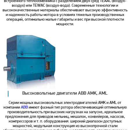
встроенного теплообменника с разделением двух сред TEAAC (воздух-
воздух) или TEWAC (воздух-вода). Современные технологии и
высококачественные материалы обеспечивают высокую эффективность
и надежность работы мотора в условиях тяжелых производственных
операций, оптимально малые габариты и вес при высокой плотности
мощности.
Высоковольтные двигатели ABB AMK, AML
Серии мощных высоковольтных электродвигателей AMK и AML от
компании
ABB
имеют фазный тип ротора обеспечивающий оптимальную
производительность при высоких нагрузках на запуске, идеальное
предложения для приводов мельниц, мешалок, конвейеров, насосов,
компрессоров и т. п. оборудования. широкий диапазон доступных
мощностей, модульная конструкция из высокопрочной стали