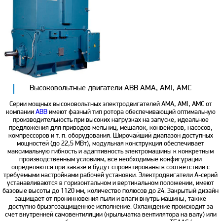
Высоковольтные двигатели ABB AMA, AMI, AMC
Серии мощных высоковольтных электродвигателей AMA, AMI, AMC от
компании
ABB
имеют фазный тип ротора обеспечивающий оптимальную
производительность при высоких нагрузках на запуске, идеальное
предложения для приводов мельниц, мешалок, конвейеров, насосов,
компрессоров и т. п. оборудования. Широчайший диапазон доступных
мощностей (до 22,5 МВт), модульная конструкция обеспечивает
максимальную гибкость и адаптивность электромашины к конкретным
производственным условиям, все необходимые конфигурации
определяются при заказе и будут спроектированы в соответствии с
требуемыми настройками рабочей установки. Электродвигатели A-серий
устанавливаются в горизонтальном и вертикальном положении, имеют
базовые высоты до 1120 мм, количество полюсов до 24. Закрытый дизайн
защищает от проникновения пыли и влаги внутрь машины, также
доступно брызгозащищенное исполнение. Охлаждение происходит за
счет внутренней самовентиляции (крыльчатка вентилятора на валу) или