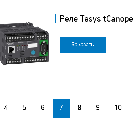
Реле Tesys tCanope
Заказать
4
5
6
7
8
9
10