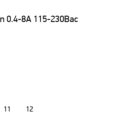
n 0.4-8А 115-230Вac
11
12