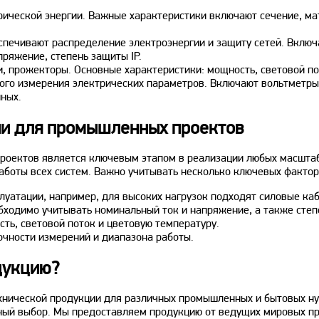
рической энергии. Важные характеристики включают сечение, ма
спечивают распределение электроэнергии и защиту сетей. Включ
ряжение, степень защиты IP.
, прожекторы. Основные характеристики: мощность, световой по
го измерения электрических параметров. Включают вольтметры
нных.
ии для промышленных проектов
роектов является ключевым этапом в реализации любых масшта
аботы всех систем. Важно учитывать несколько ключевых фактор
плуатации, например, для высоких нагрузок подходят силовые к
ходимо учитывать номинальный ток и напряжение, а также степе
ть, световой поток и цветовую температуру.
очности измерений и диапазона работы.
дукцию?
ехнической продукции для различных промышленных и бытовых н
ьный выбор. Мы предоставляем продукцию от ведущих мировых пр