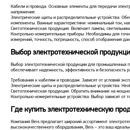
Кабели и провода: Основные элементы для передачи элект
напряжение.
Электрические щиты и распределительные устройства: Обе
компоненты. Важные характеристики: номинальный ток, нап
Светотехническая продукция: Включает лампы, светильники
Контрольно-измерительные приборы: Необходимы для точно
измерений, точность, погрешность, способ отображения да
Выбор электротехнической продукц
Выбор электротехнической продукции для промышленных п
обеспечивает надежность, эффективность и безопасность р
Требования к кабелям и проводам: Зависят от условий экс
Электрические щиты и распределительные устройства: Необ
Светотехническая продукция: Обратить внимание на мощнос
Контрольно-измерительные устройства: Выбор зависит от т
Где купить электротехническую про
Компания Beis предлагает широкий ассортимент электрот
высококачественного оборудования, Beis – это ваш идеал