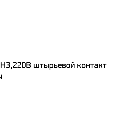
А,НЗ,220В штырьевой контакт
ы