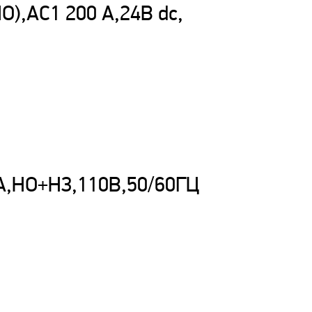
НО),AC1 200 А,24В dс,
2А,НО+НЗ,110B,50/60ГЦ