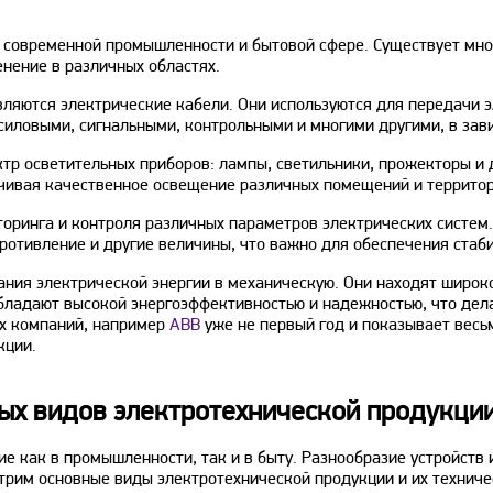
 современной промышленности и бытовой сфере. Существует мно
нение в различных областях.
ляются электрические кабели. Они используются для передачи э
силовыми, сигнальными, контрольными и многими другими, в зави
тр осветительных приборов: лампы, светильники, прожекторы и д
ечивая качественное освещение различных помещений и территор
ринга и контроля различных параметров электрических систем.
противление и другие величины, что важно для обеспечения стаб
ания электрической энергии в механическую. Они находят широк
обладают высокой энергоэффективностью и надежностью, что дел
х компаний, например
ABB
уже не первый год и показывает весь
кции.
ых видов электротехнической продукци
е как в промышленности, так и в быту. Разнообразие устройств
трим основные виды электротехнической продукции и их техниче