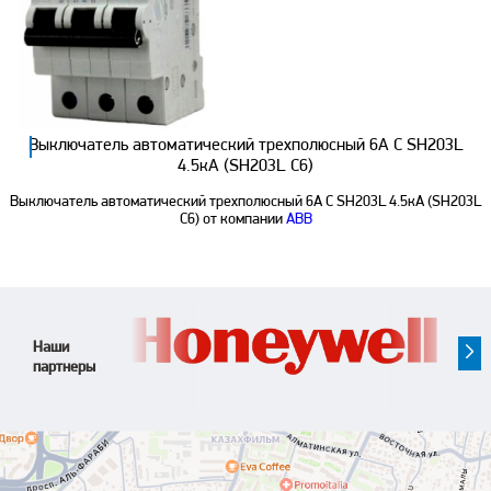
Выключатель автоматический трехполюсный 6А С SH203L
4.5кА (SH203L C6)
Выключатель автоматический трехполюсный 6А С SH203L 4.5кА (SH203L
C6) от компании
ABB
Наши
партнеры