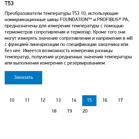
T53
Преобразователи температуры Т53.10, использующие
коммуникационные шины FOUNDATION™ и PROFIBUS® PA,
предназначены для измерения температуры с помощью
термометров сопротивления и термопар. Кроме того они
могут измерять значение сопротивления и напряжения в мВ
с функцией линеаризации по спецификации заказчика или
без нее. Имеется возможность измерения разницы
температур, получения усредненных значений температуры
или выполнения измерения с резервированием.
Заказать
10
11
12
13
14
15
16
17
18
19
20