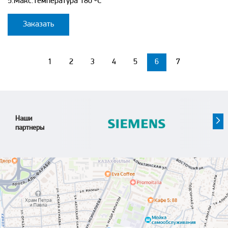
5.Макс.температура 180 ºC
Заказать
1
2
3
4
5
6
7
Наши
партнеры