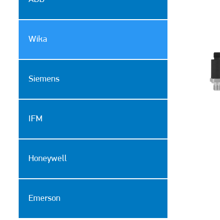
Wika
Siemens
IFM
Honeywell
Emerson