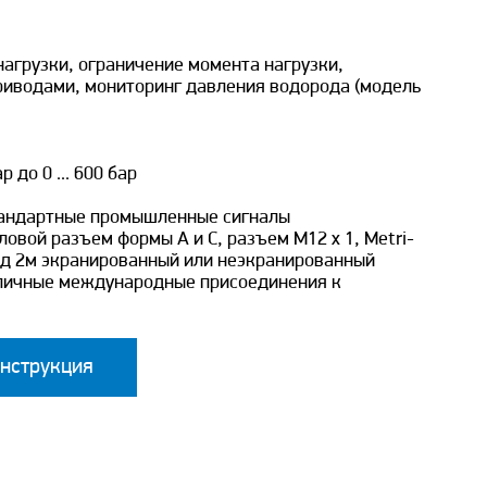
нагрузки, ограничение момента нагрузки,
риводами, мониторинг давления водорода (модель
бар до 0 ... 600 бар
тандартные промышленные сигналы
гловой разъем формы A и C, разъем M12 x 1, Metri-
од 2м экранированный или неэкранированный
зличные международные присоединения к
инструкция