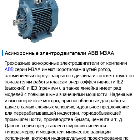
Асинхронные электродвигатели ABB M3AA
Трехфазные асинхронные электродвигатели от компании
ABB
серии M3AA имеют короткозамкнутый ротор,
алюминиевый корпус закрытого дизайна и соответствуют по
показателям работы классам энергоэффективности IE2
(высокий) и IE3 (премиум), а также линейка имеет ряд
моделей с повышенными значениями мощности. Надежные
и высокопрочные моторы, приспособленные для работы
даже в самых сложных условиях, идеальное предложение
для перерабатывающей индустрии, горнодобывающей
промышленности, производства бумаги, цемента и т. д.
Данная серия представлена широкой линейкой
типоразмеров и мощностей, множество вариаций
исполнения, включая индивидуальное проектирование по