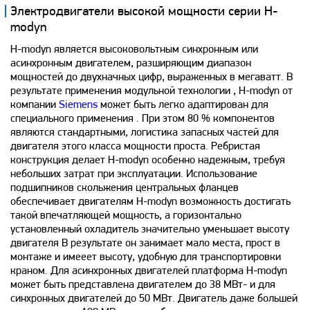
Электродвигатели высокой мощности серии H-
modyn
H-modyn является высоковольтным синхронным или
асинхронным двигателем, разширяющим диапазон
мощностей до двухначных цифр, выраженных в мегаватт. В
результате применения модульной технологии , H-modyn от
компании
Siemens
может быть легко адаптирован для
специального применения . При этом 80 % компонентов
являются стандартными, логистика запасных частей для
двигателя этого класса мощности проста. Ребристая
конструкция делает H-modyn особенно надежным, требуя
небольших затрат при эксплуатации. Использование
подшипников скольжения центральных фланцев
обеспечивает двигателям H-modyn возможность достигать
такой впечатляющей мощность, а горизонтально
установленный охладитель значительно уменьшает высоту
двигателя В результате он занимает мало места, прост в
монтаже и имееет высоту, удобную для транспортировки
краном. Для асинхронных двигателей платформа H-modyn
может быть представлена двигателем до 38 МВт- и для
синхронных двигателей до 50 МВт. Двигатель даже большей