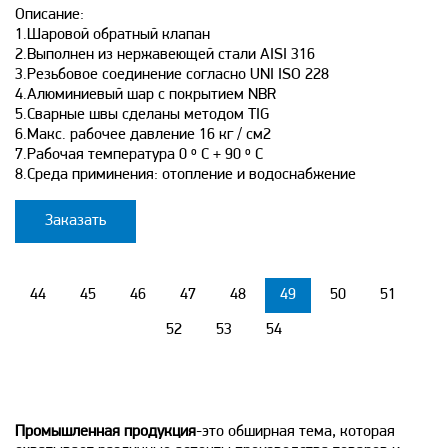
Описание:
1.Шаровой обратный клапан
2.Выполнен из нержавеющей стали AISI 316
3.Резьбовое соединение согласно UNI ISO 228
4.Алюминиевый шар с покрытием NBR
5.Сварные швы сделаны методом TIG
6.Макс. рабочее давление 16 кг / см2
7.Рабочая температура 0 º С + 90 º C
8.Среда приминения: отопление и водоснабжение
Заказать
44
45
46
47
48
49
50
51
52
53
54
Промышленная продукция
-это обширная тема, которая