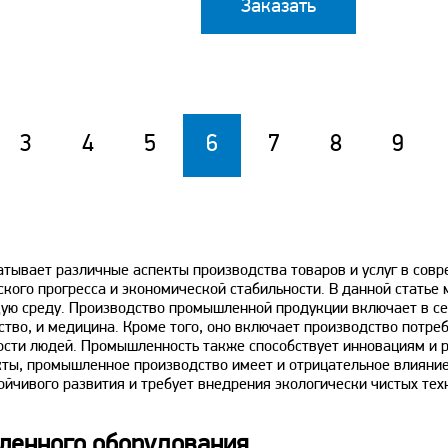
Заказать
3
4
5
6
7
8
9
ватывает различные аспекты производства товаров и услуг в со
еского прогресса и экономической стабильности. В данной стать
ую среду. Производство промышленной продукции включает в се
йство, и медицина. Кроме того, оно включает производство потре
сти людей. Промышленность также способствует инновациям и р
екты, промышленное производство имеет и отрицательное влияни
ойчивого развития и требует внедрения экологически чистых тех
ленного оборудования