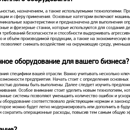
ьностью, назначением, а также используемыми технологиями. П
зации и сферу применения. Основные категории включают машины
уникальные характеристики и предназначена для выполнения оп
ные и фрезерные станки, которые используются для создания де
 требований безопасности и способности выдерживать агрессив
 и объём производимой продукции, а также на экономическую в
и позволяют снижать воздействие на окружающую среду, уменьша
ное оборудование для вашего бизнеса?
мания специфики вашей отрасли. Важно учитывать несколько клю
возможности предприятия. Начать стоит с определения основных
оростью должны быть выполнены. Далее следует изучить предлож
луживания. Особое внимание стоит уделить новым технологиям, к
анные системы позволяют уменьшить количество ошибок и ускор
бы оборудование соответствовало действующим нормам и законод
торое можно будет легко модернизировать или дополнить в буд
 и сократить операционные расходы, повысив тем самым общую э