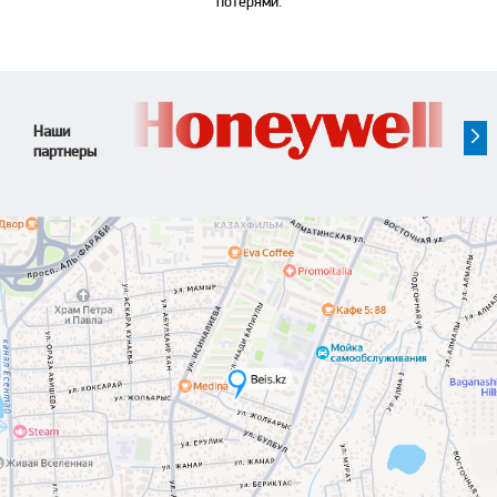
потерями.
Наши
партнеры