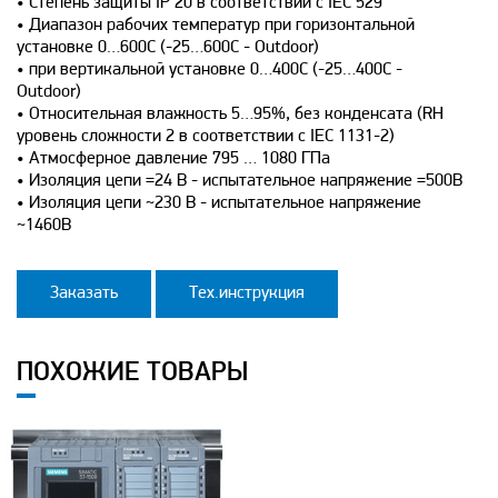
• Степень защиты IP 20 в соответствии с IEC 529
• Диапазон рабочих температур при горизонтальной
установке 0…600C (-25…600C - Outdoor)
• при вертикальной установке 0…400C (-25…400C -
Outdoor)
• Относительная влажность 5…95%, без конденсата (RH
уровень сложности 2 в соответствии с IEC 1131-2)
• Атмосферное давление 795 … 1080 ГПa
• Изоляция цепи =24 В - испытательное напряжение =500В
• Изоляция цепи ~230 В - испытательное напряжение
~1460В
Заказать
Тех.инструкция
ПОХОЖИЕ ТОВАРЫ