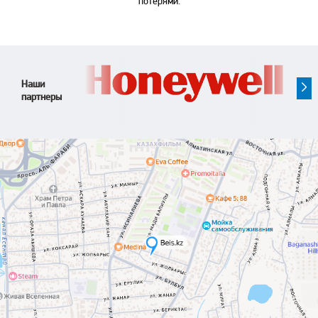
потерями.
Наши
партнеры