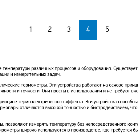
1
2
3
4
5
е температуры различных процессов и оборудования. Существуе
ации и измерительных задач.
лические термометры. Эти устройства работают на основе принц
ности и точности. Они просты в использовании и не требуют вн
принципе термоэлектрического эффекта. Эти устройства способн
ермопары отличаются высокой точностью и быстродействием, что
 позволяют измерять температуру без непосредственного контак
рометры широко используются в производстве, где требуется бы