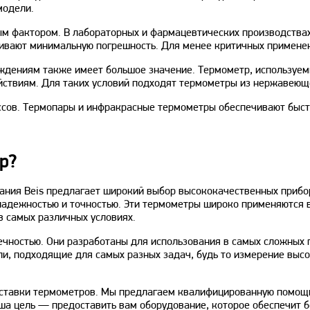
модели.
м фактором. В лабораторных и фармацевтических производствах,
вают минимальную погрешность. Для менее критичных применени
ждениям также имеет большое значение. Термометр, используем
ействиям. Для таких условий подходят термометры из нержавеющ
сов. Термопары и инфракрасные термометры обеспечивают быст
р?
ания Beis предлагает широкий выбор высококачественных прибо
адежностью и точностью. Эти термометры широко применяются в
в самых различных условиях.
чностью. Они разработаны для использования в самых сложных 
и, подходящие для самых разных задач, будь то измерение высо
оставки термометров. Мы предлагаем квалифицированную помощь
ша цель — предоставить вам оборудование, которое обеспечит б