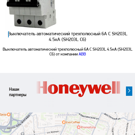
Выключатель автоматический трехполюсный 6А С SH203L
4.5кА (SH203L C6)
Выключатель автоматический трехполюсный 6А С SH203L 4.5кА (SH203L
C6) от компании
ABB
Наши
партнеры