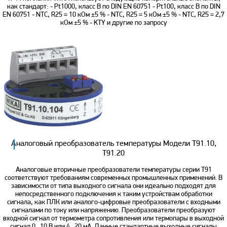
как стандарт: - Pt1000, класс B по DIN EN 60751 - Pt100, класс B по DIN
EN 60751 - NTC, R25 = 10 кОм ±5 % - NTC, R25 = 5 кОм ±5 % - NTC, R25 = 2,7
кОм ±5 % - KTY и другие по запросу
Аналоговый преобразователь температуры Модели T91.10,
T91.20
Аналоговые вторичные преобразователи температуры серии T91
соответствуют требованиям современных промышленных применений. В
зависимости от типа выходного сигнала они идеально подходят для
непосредственного подключения к таким устройствам обработки
сигнала, как ПЛК или аналого-цифровые преобразователи с входными
сигналами по току или напряжению. Преобразователи преобразуют
входной сигнал от термометра сопротивления или термопары в выходной
сигнал 0...10 В или 4...20 мA. Данные стандартные выходные сигналы