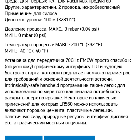
Среда: для твердых тел, для насыпных продуктов
Другие: характеристики: 2 провода, искробезопасный
Применение: для силоса
Диапазон уровня: 100 м (328'01")
Давление процесса: МАКС.: 3 mbar (0,04 psi)
МИН.: 0 mbar (0 psi)
Температура процесса: МАКС.: 200 °C (392 °F)
МИН.: -40 °C (-40 °F)
Установка для передатчика 78GHz FMCW просто спасибо к
(опционному) графическому интерфейсу LDI и чудодею
быстрого старта, который предлагает немного параметров
для требований к основной деятельности встречи.
Intrinsically-safe handheld программник также легок для
использования по мере того как никакая потребность
раскрыть вверх по крышке. Некоторые из ключевых
применений для которых LR560 можно использовать
включают порошок цемента, пластичные лепешки,
пластичную силу, природные ресурсы, интерфейс дисплея
etc. a графический местный опционны.