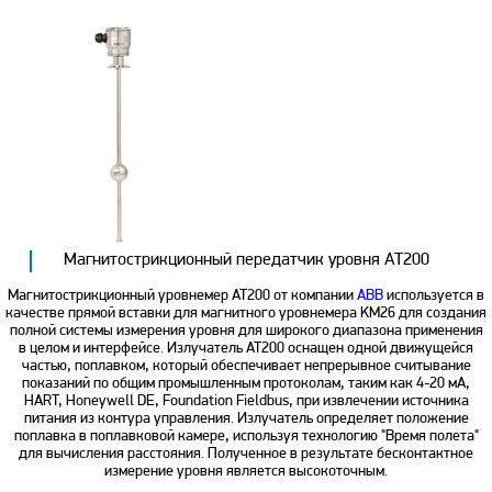
Магнитострикционный передатчик уровня AT200
Магнитострикционный уровнемер AT200 от компании
ABB
используется в
качестве прямой вставки для магнитного уровнемера KM26 для создания
полной системы измерения уровня для широкого диапазона применения
в целом и интерфейсе. Излучатель AT200 оснащен одной движущейся
частью, поплавком, который обеспечивает непрерывное считывание
показаний по общим промышленным протоколам, таким как 4-20 мА,
HART, Honeywell DE, Foundation Fieldbus, при извлечении источника
питания из контура управления. Излучатель определяет положение
поплавка в поплавковой камере, используя технологию "Время полета"
для вычисления расстояния. Полученное в результате бесконтактное
измерение уровня является высокоточным.